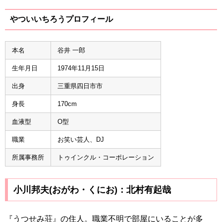
やついいちろうプロフィール
本名
谷井 一郎
生年月日
1974年11月15日
出身
三重県四日市市
身長
170cm
血液型
O型
職業
お笑い芸人、DJ
所属事務所
トゥインクル・コーポレーション
小川邦夫(おがわ・くにお)：北村有起哉
『うつせみ荘』の住人。職業不明で部屋にいることが多