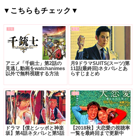
▼こちらもチェック▼
文化
文化
アニメ「千銃士」第2話の
月9ドラマSUITS(スーツ)第
見逃し動画をwatchanimes
11話(最終回)ネタバレとあ
以外で無料視聴する方法
らすじまとめ
文化
文化
ドラマ【僕とシッポと神楽
【2018秋】大恋愛の視聴率
坂】第4話ネタバレと第5話
一覧を最終回まで更新中