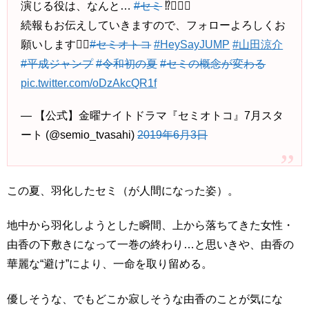
演じる役は、なんと…
#セミ
⁉️🧚🏻‍♂️
続報もお伝えしていきますので、フォローよろしくお
願いします🙇‍♂️
#セミオトコ
#HeySayJUMP
#山田涼介
#平成ジャンプ
#令和初の夏
#セミの概念が変わる
pic.twitter.com/oDzAkcQR1f
— 【公式】金曜ナイトドラマ『セミオトコ』7月スタ
ート (@semio_tvasahi)
2019年6月3日
この夏、羽化したセミ（が人間になった姿）。
地中から羽化しようとした瞬間、上から落ちてきた女性・
由香の下敷きになって一巻の終わり…と思いきや、由香の
華麗な“避け”により、一命を取り留める。
優しそうな、でもどこか寂しそうな由香のことが気にな