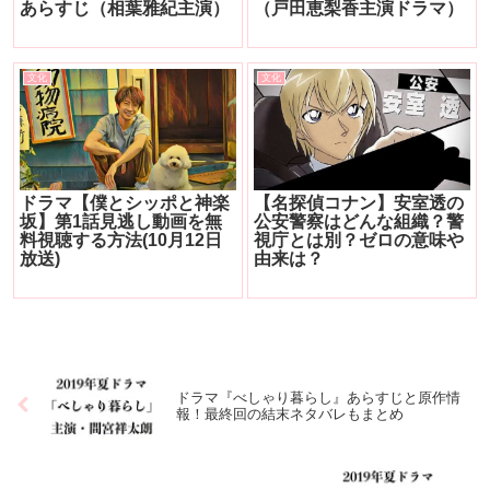
あらすじ（相葉雅紀主演）
（戸田恵梨香主演ドラマ）
文化
文化
ドラマ【僕とシッポと神楽
【名探偵コナン】安室透の
坂】第1話見逃し動画を無
公安警察はどんな組織？警
料視聴する方法(10月12日
視庁とは別？ゼロの意味や
放送)
由来は？
ドラマ『べしゃり暮らし』あらすじと原作情
報！最終回の結末ネタバレもまとめ