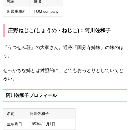
職業
俳優
所属事務所
TOM company
庄野ねじこ(しょうの・ねじこ)：阿川佐和子
『うつせみ荘』の大家さん。通称「国分寺姉妹」の妹のほ
う。
せっかちな姉とは対照的に、とてもおっとりとしていてと
ろい。
阿川佐和子プロフィール
名前
阿川佐和子
生年月日
1953年11月1日