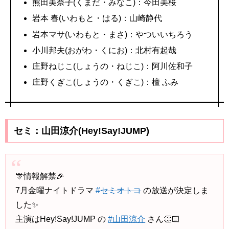
熊田美奈子(くまだ・みなこ)：今田美桜
岩本 春(いわもと・はる)：山崎静代
岩本マサ(いわもと・まさ)：やついいちろう
小川邦夫(おがわ・くにお)：北村有起哉
庄野ねじこ(しょうの・ねじこ)：阿川佐和子
庄野くぎこ(しょうの・くぎこ)：檀 ふみ
セミ：山田涼介(Hey!Say!JUMP)
🎊情報解禁🎉
7月金曜ナイトドラマ
#セミオトコ
の放送が決定しま
した✨
主演はHey!Say!JUMP の
#山田涼介
さん👏🏻