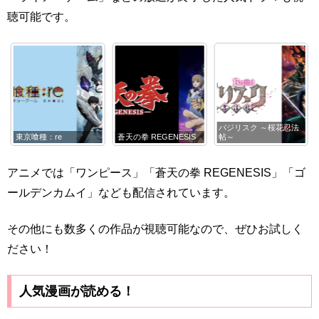
聴可能です。
バジリスク ～桜花忍法
京喰種：re
蒼天の拳 REGENESIS
帖～
ゴール
アニメでは「ワンピース」「蒼天の拳 REGENESIS」「ゴ
ールデンカムイ」なども配信されています。
その他にも数多くの作品が視聴可能なので、ぜひお試しく
ださい！
人気漫画が読める！