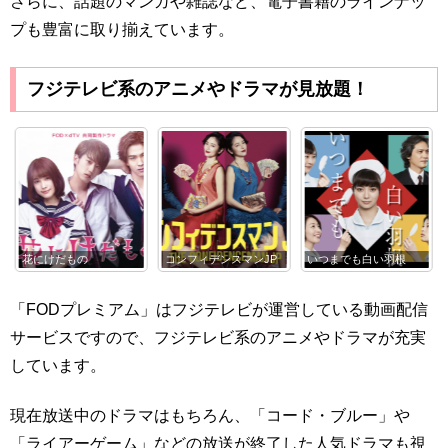
さらに、話題のマンガや雑誌など、電子書籍のラインナッ
プも豊富に取り揃えています。
フジテレビ系のアニメやドラマが見放題！
だもの
コンフィデンスマンJP
いつまでも白い羽根
コード・ブ
「FODプレミアム」はフジテレビが運営している動画配信
サービスですので、フジテレビ系のアニメやドラマが充実
しています。
現在放送中のドラマはもちろん、「コード・ブルー」や
「ライアーゲーム」などの放送が終了した人気ドラマも視