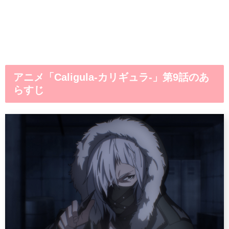
アニメ「Caligula-カリギュラ-」第9話のあ
らすじ