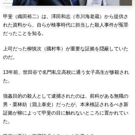
甲斐（織田裕二）は、澤田和志（市川海老蔵）から提供さ
れた資料から、自らが検事時代に担当した殺人事件が冤罪
だったことを知る。
上司だった柳慎次（國村隼）が重要な証拠を隠蔽していた
のだ。
13年前、世田谷で名門私立高校に通う女子高生が惨殺され
た。
強姦目的の殺人として逮捕されたのは、前科がある無職の
男・栗林紡（淵上泰史）だったが、本来検証されるべき新
証拠が柳によって甲斐の目に触れないところに置かれてい
た。