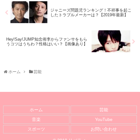
ジャニーズ問題児ランキング！不祥事を起こ
したトラブルメーカーは？【2019年最新】
Hey!Say!JUMP知念侑李からファンサをもら
うコツはうちわ？性格はいい？【画像あり】
ホーム
芸能
ホーム
芸能
音楽
YouTube
スポーツ
お問い合わせ