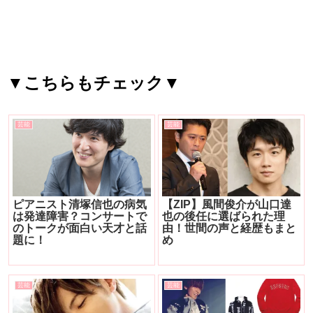
▼こちらもチェック▼
芸能
芸能
ピアニスト清塚信也の病気
【ZIP】風間俊介が山口達
は発達障害？コンサートで
也の後任に選ばられた理
のトークが面白い天才と話
由！世間の声と経歴もまと
題に！
め
芸能
芸能