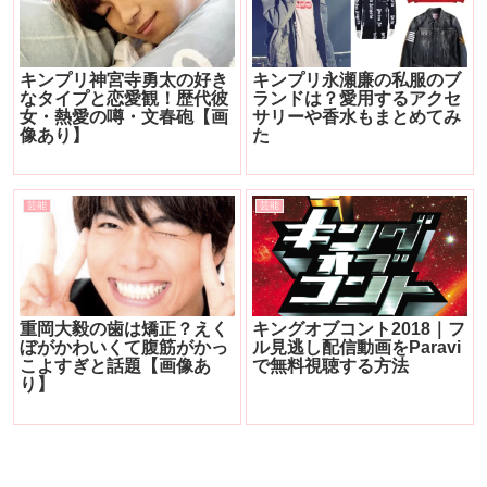
キンプリ神宮寺勇太の好き
キンプリ永瀬廉の私服のブ
なタイプと恋愛観！歴代彼
ランドは？愛用するアクセ
女・熱愛の噂・文春砲【画
サリーや香水もまとめてみ
像あり】
た
芸能
芸能
重岡大毅の歯は矯正？えく
キングオブコント2018｜フ
ぼがかわいくて腹筋がかっ
ル見逃し配信動画をParavi
こよすぎと話題【画像あ
で無料視聴する方法
り】