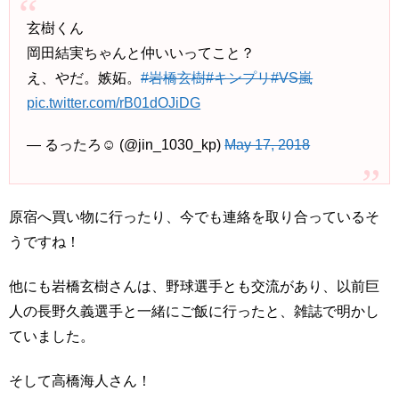
玄樹くん
岡田結実ちゃんと仲いいってこと？
え、やだ。嫉妬。
#岩橋玄樹
#キンプリ
#VS嵐
pic.twitter.com/rB01dOJiDG
— るったろ☺︎ (@jin_1030_kp)
May 17, 2018
原宿へ買い物に行ったり、今でも連絡を取り合っているそ
うですね！
他にも岩橋玄樹さんは、野球選手とも交流があり、以前巨
人の長野久義選手と一緒にご飯に行ったと、雑誌で明かし
ていました。
そして高橋海人さん！