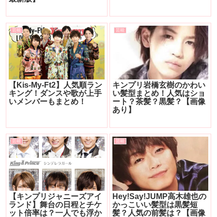
芸能
芸能
【Kis-My-Ft2】人気順ラン
キンプリ岩橋玄樹のかわい
キング！ダンスや歌が上手
い髪型まとめ！人気はショ
いメンバーもまとめ！
ート？茶髪？黒髪？【画像
あり】
芸能
芸能
【キンプリジャニーズアイ
Hey!Say!JUMP高木雄也の
ランド】舞台の日程とチケ
かっこいい髪型は黒髪短
ット倍率は？一人でも浮か
髪？人気の前髪は？【画像