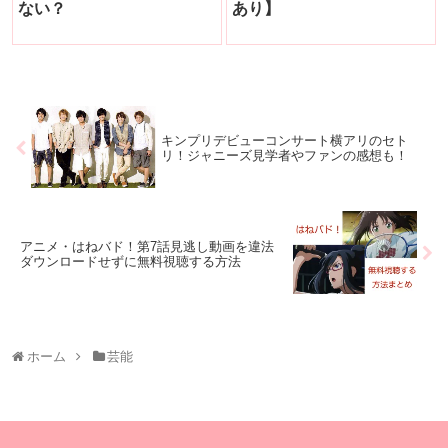
ない？
あり】
キンプリデビューコンサート横アリのセト
リ！ジャニーズ見学者やファンの感想も！
アニメ・はねバド！第7話見逃し動画を違法
ダウンロードせずに無料視聴する方法
ホーム
芸能