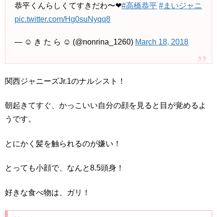
恭平くんらしくてすきだわ〜❤
#高橋恭平
#まいジャニ
pic.twitter.com/Hg0suNyqq8
— ︎☺︎ き た ら ☺︎ (@nonrina_1260)
March 18, 2018
関西ジャニーズJr.1のナルシスト！
朝起きてすぐ、かっこいい自分の顔を見ると目が覚めるよ
うです。
とにかく髪を触られるのが嫌い！
とっても小顔で、なんと8.5頭身！
好きな食べ物は、ガリ！