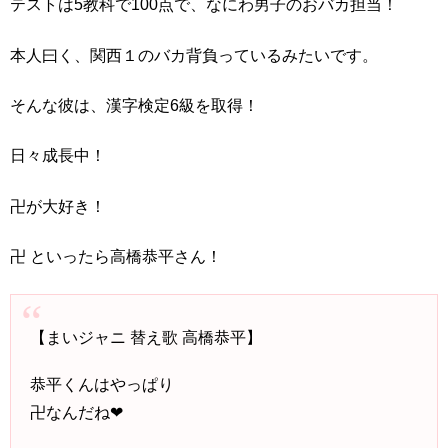
テストは5教科で100点で、なにわ男子のおバカ担当！
本人曰く、関西１のバカ背負っているみたいです。
そんな彼は、漢字検定6級を取得！
日々成長中！
卍が大好き！
卍 といったら高橋恭平さん！
【まいジャニ 替え歌 高橋恭平】
恭平くんはやっぱり
卍なんだね❤︎