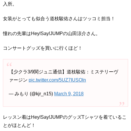
入所。
女装がとっても似合う道枝駿佑さんはツッコミ担当！
憧れの先輩はHey!Say!JUMPの山田涼介さん。
コンサートグッズを買いに行くほど！
【少クラ3/9関ジュニ通信】道枝駿佑：ミステリーヴ
ァージン
pic.twitter.com/5UZ7IUSOIn
— みもり (@kjr_n15)
March 9, 2018
レッスン着はHey!Say!JUMPのグッズTシャツを着ているこ
とがほとんど！