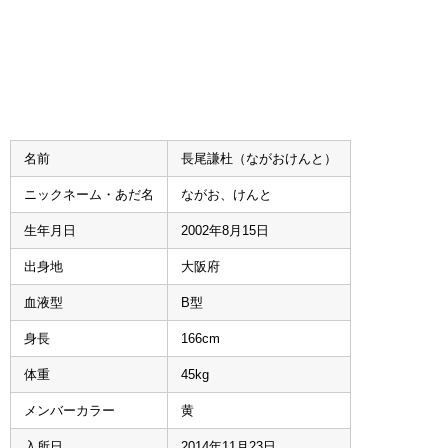
名前
長尾謙杜（ながおけんと）
ニックネーム・あだ名
ながお、けんと
生年月日
2002年8月15日
出身地
大阪府
血液型
B型
身長
166cm
体重
45kg
メンバーカラー
黄
入所日
2014年11月23日