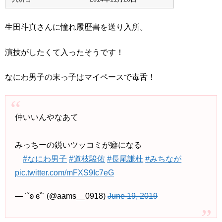
生田斗真さんに憧れ履歴書を送り入所。
演技がしたくて入ったそうです！
なにわ男子の末っ子はマイペースで毒舌！
仲いいんやなあて
みっちーの鋭いツッコミが癖になる
#なにわ男子
#道枝駿佑
#長尾謙杜
#みちなが
pic.twitter.com/mFXS9Ic7eG
— ˙˚ʚ ɞ˚˙ (@aams__0918)
June 19, 2019