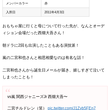
メンバーカラー
赤
入所日
2011年4月3日
おもちゃ屋に行くと母について行った先が、なんとオーデ
ィション会場だった西畑大吾さん！
朝ドラに2回も出演したこともある演技派！
嵐の二宮和也さんと相思相愛なのは有名な話！
二宮和也さんから誕生日メールが届き、嬉しすぎて泣いて
しまったことも！
vs嵐 関西ジャニーズJr 西畑大吾〜
二宮チルドレン（笑）
pic.twitter.com/J1Zvb5FEn7