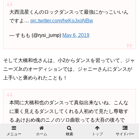
大西流星くんのロックダンスって最強にかっこいいん
ですよ…
pic.twitter.com/heKoJxoNBw
— すもも (@rysi_jump)
May 6, 2019
そして大橋和也さんは、小2からダンスを習っていて、ジャ
ニーズJr.のオーディションでは、ジャニーさんにダンスが
上手いと褒められたことも！
本間に大橋和也のダンスって真似出来ないね、こんな
に重く見えるダンスしてくれる人初めて見たし尊敬す
る.あけおめ魂のニノのソロ曲歌ってる大吾の後ろで
踊ってた大橋のダンスあれば一生忘れん
メニュー
ホーム
検索
トップ
サイドバー
一時期降りようとか迷ったけどこの人のダンスだけは