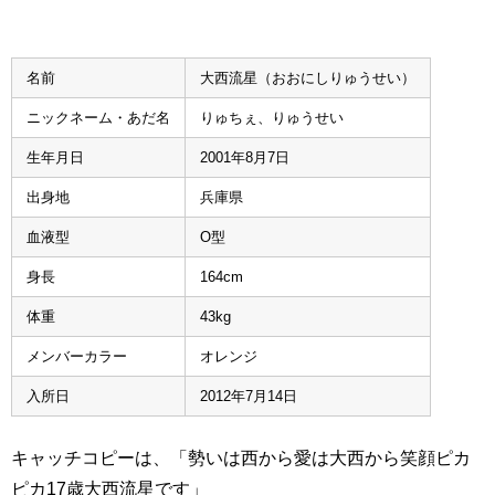
名前
大西流星（おおにしりゅうせい）
ニックネーム・あだ名
りゅちぇ、りゅうせい
生年月日
2001年8月7日
出身地
兵庫県
血液型
O型
身長
164cm
体重
43kg
メンバーカラー
オレンジ
入所日
2012年7月14日
キャッチコピーは、「勢いは西から愛は大西から笑顔ピカ
ピカ17歳大西流星です」