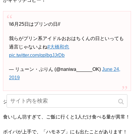
がキャッチコピー！
\\6月25日はプリンの日//
我らがプリン系アイドルおおはちくんの日といっても
過言じゃないよね
#大橋和也
pic.twitter.com/qplbgJJrDb
— リューン・ぷりん (@naniwa______OK)
June 24,
2019
ジャニーズ初のバーチャルアイドルとしても活躍中！
食いしん坊すぎて、ご飯に行くと1人だけ食べる量が異常！
ボイパが上手で、「ハモネプ」にも出たことがあります！