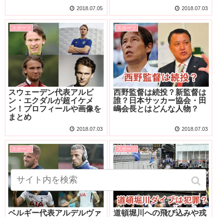
2018.07.05
2018.07.03
スポーツ
スポーツ
スウェーデン代表アルビ
西野監督は続投？新監督は
ン・エクダルが超イケメ
誰？日本サッカー協会・田
ン！プロフィールや画像を
嶋会長とはどんな人物？
まとめ
2018.07.03
2018.07.03
スポーツ
スポーツ
ベルギー代表アルデルヴァ
道頓堀川への飛び込みや戎