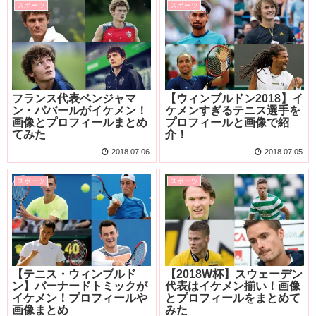
スポーツ
スポーツ
フランス代表ベンジャマ
【ウィンブルドン2018】イ
ン・パバールがイケメン！
ケメンすぎるテニス選手を
画像とプロフィールまとめ
プロフィールと画像で紹
てみた
介！
2018.07.06
2018.07.05
スポーツ
スポーツ
【テニス・ウィンブルド
【2018W杯】スウェーデン
ン】バーナードトミックが
代表はイケメン揃い！画像
イケメン！プロフィールや
とプロフィールをまとめて
画像まとめ
みた