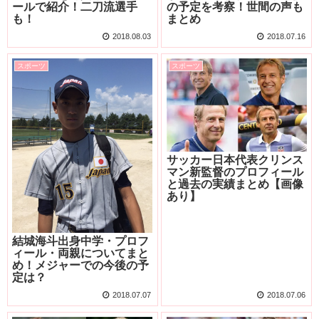
ールで紹介！二刀流選手
の予定を考察！世間の声も
も！
まとめ
2018.08.03
2018.07.16
スポーツ
スポーツ
サッカー日本代表クリンス
マン新監督のプロフィール
と過去の実績まとめ【画像
あり】
結城海斗出身中学・プロフ
ィール・両親についてまと
め！メジャーでの今後の予
定は？
2018.07.07
2018.07.06