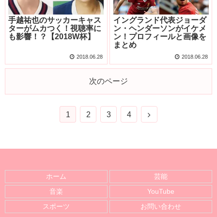
手越祐也のサッカーキャス
イングランド代表ジョーダ
ターがムカつく！視聴率に
ン・ヘンダーソンがイケメ
も影響！？【2018W杯】
ン！プロフィールと画像を
まとめ
2018.06.28
2018.06.28
次のページ
1
2
3
4
ホーム
芸能
音楽
YouTube
スポーツ
お問い合わせ