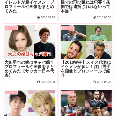
イレルトが超イケメン！プ
橋での飛び跳ねは犯罪？条
ロフィールや画像をまとめ
例では逮捕されれないって
てみた
本当？
2018.06.29
2018.06.28
スポーツ
スポーツ
大迫勇也の嫁はキャバ嬢？
【2018W杯】スイス代表に
プロフィールや画像をまと
イケメンが多い！注目選手
めてみた【サッカー日本代
を画像とプロフィールで紹
表】
介
2018.06.28
2018.06.28
スポーツ
スポーツ