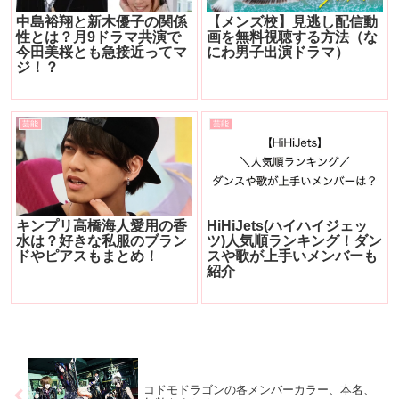
中島裕翔と新木優子の関係
【メンズ校】見逃し配信動
性とは？月9ドラマ共演で
画を無料視聴する方法（な
今田美桜とも急接近ってマ
にわ男子出演ドラマ）
ジ！？
芸能
芸能
キンプリ高橋海人愛用の香
HiHiJets(ハイハイジェッ
水は？好きな私服のブラン
ツ)人気順ランキング！ダン
ドやピアスもまとめ！
スや歌が上手いメンバーも
紹介
コドモドラゴンの各メンバーカラー、本名、