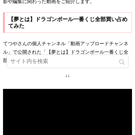
影や編集に関わった動画をご紹介します。
【夢とは】ドラゴンボール一番くじ全部買い占め
てみた
てつやさんの個人チャンネル「動画アップロードチャンネ
ル」で公開された「【夢とは】ドラゴンボール一番くじ全
部買い占めてみた」
↓↓