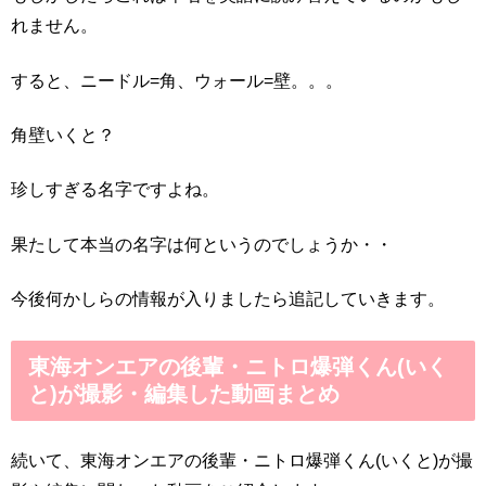
れません。
すると、ニードル=角、ウォール=壁。。。
角壁いくと？
珍しすぎる名字ですよね。
果たして本当の名字は何というのでしょうか・・
今後何かしらの情報が入りましたら追記していきます。
東海オンエアの後輩・ニトロ爆弾くん(いく
と)が撮影・編集した動画まとめ
続いて、東海オンエアの後輩・ニトロ爆弾くん(いくと)が撮