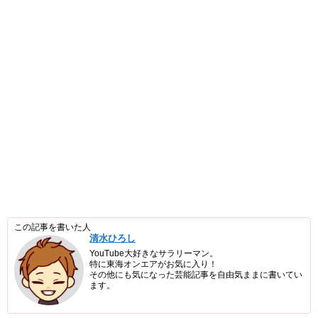
この記事を書いた人
清水ひろし
YouTube大好きなサラリーマン。
特に東海オンエアがお気に入り！
その他にも気になった芸能記事を自由気ままに書いてい
ます。