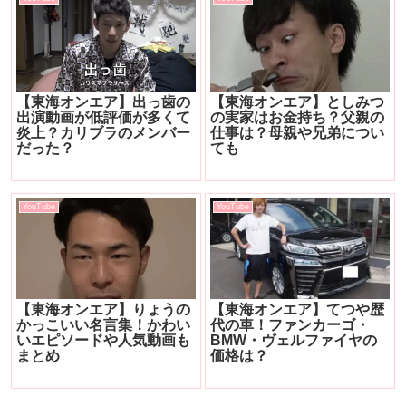
【東海オンエア】出っ歯の
【東海オンエア】としみつ
出演動画が低評価が多くて
の実家はお金持ち？父親の
炎上？カリブラのメンバー
仕事は？母親や兄弟につい
だった？
ても
YouTube
YouTube
【東海オンエア】りょうの
【東海オンエア】てつや歴
かっこいい名言集！かわい
代の車！ファンカーゴ・
いエピソードや人気動画も
BMW・ヴェルファイヤの
まとめ
価格は？