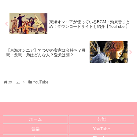
東海オンエアが使っているBGM・効果音まと
め！ダウンロードサイトも紹介【YouTuber】
【東海オンエア】てつやの実家は金持ち？母
親・父親・弟はどんな人？愛犬は蘭？
ホーム
YouTube
ホーム
芸能
音楽
YouTube