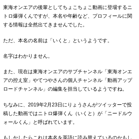
東海オンエアの後輩としてちょこちょこ動画に登場するニ
トロ爆弾くんですが、本名や年齢など、プロフィールに関
する情報は全然出てきませんでした。
ただ、本名の名前は「いくと」というようです。
名字はわかりません。
また、現在は東海オンエアのサブチャンネル「東海オンエ
アの控え室」やてつやさんの個人チャンネル「動画アップ
ロードチャンネル」の編集を担当しているようですね。
ちなみに、2019年2月23日にりょうさんがツイッターで投
稿した動画ではニトロ爆弾くん（いくと）が「ニードルウ
ォールくん」と呼ばれています。
もしかしたらこれは本名を英語に読み替えているのかもし