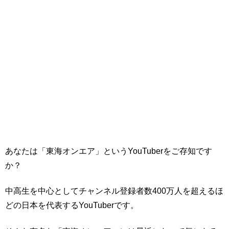
あなたは「東海オンエア」というYouTuberをご存知です
か？
中高生を中心としてチャンネル登録者数400万人を超えるほ
どの日本を代表するYouTuberです。