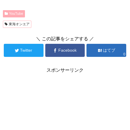
YouTube
東海オンエア
＼ この記事をシェアする ／
Twitter
Facebook
はてブ
0
スポンサーリンク