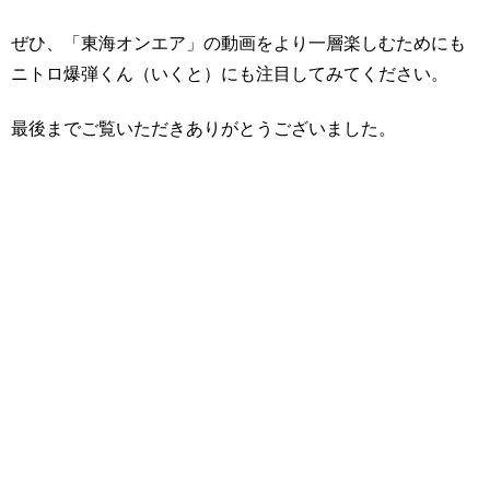
ぜひ、「東海オンエア」の動画をより一層楽しむためにも
ニトロ爆弾くん（いくと）にも注目してみてください。
最後までご覧いただきありがとうございました。