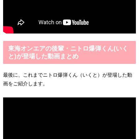
東海オンエアの後輩・ニトロ爆弾くん(いく
と)が登場した動画まとめ
最後に、これまでニトロ爆弾くん（いくと）が登場した動
画をご紹介します。