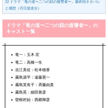
22
ドラマ「竜の道〜二つの顔の復讐者〜」最終回ネタバレ
と感想（月日放送分）
ドラマ「竜の道〜二つの顔の復讐者〜」の
キャスト一覧
竜一：玉木 宏
竜二：高橋一生
吉江美佐：松本穂香
霧島源平：遠藤憲一
霧島芙有子：斉藤由貴
霧島晃：細田善彦
曽根村始：西郷輝彦