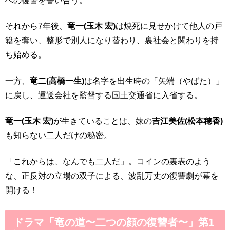
への復讐を誓い合う。
それから7年後、
竜一(玉木 宏)
は焼死に見せかけて他人の戸
籍を奪い、整形で別人になり替わり、裏社会と関わりを持
ち始める。
一方、
竜二(高橋一生)
は名字を出生時の「矢端（やばた）」
に戻し、運送会社を監督する国土交通省に入省する。
竜一(玉木 宏)
が生きていることは、妹の
吉江美佐(松本穂香)
も知らない二人だけの秘密。
「これからは、なんでも二人だ」。コインの裏表のよう
な、正反対の立場の双子による、波乱万丈の復讐劇が幕を
開ける！
ドラマ「竜の道〜二つの顔の復讐者〜」第1