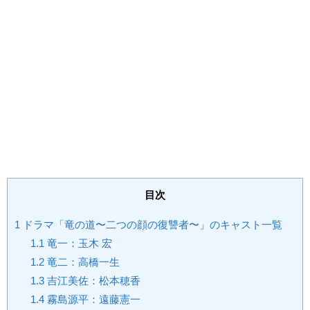
目次
1
ドラマ「竜の道〜二つの顔の復讐者〜」のキャスト一覧
1.1
竜一：玉木 宏
1.2
竜二：高橋一生
1.3
吉江美佐：松本穂香
1.4
霧島源平：遠藤憲一