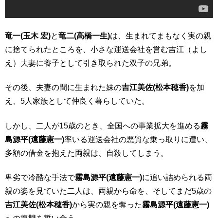
竜一(玉木 宏)
と
竜二(高橋一生)
は、生まれてまもなく実の親
に捨てられたところを、小さな運送会社を営む吉江（よし
え）夫妻に養子として引き取られた双子の兄弟。
その後、夫妻の間に生まれた妹の
吉江美佐(松本穂香)
を加
え、5人家族として仲良く暮らしていた。
しかし、二人が15歳のとき、全国への事業拡大を進める
霧
島源平(遠藤憲一)
率いる運送会社の悪質な乗っ取りに遭い、
多額の借金を抱えた両親は、自殺してしまう。
卑劣で冷酷な手法で
霧島源平(遠藤憲一)
に追い詰められる両
親の姿を見ていた二人は、両親から命を、そしてまだ5歳の
吉江美佐(松本穂香)
から実の親を奪った
霧島源平(遠藤憲一)