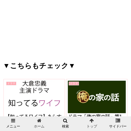
▼こちらもチェック▼
ドラマ
ドラマ
【知ってるワイフ】あらす
ドラマ「俺の家の話」第1
じ・ネタバレ・キャスト一
話見逃し配信動画を安全に
覧まとめ！原作は韓国ドラ
無料視聴する方法（長瀬智
メニュー
ホーム
検索
トップ
サイドバー