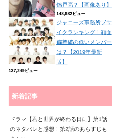
錦戸亮？【画像あり】
148,982ビュー
ジャニーズ事務所ブサ
イクランキング！顔面
偏差値の低いメンバー
は？【2019年最新
版】
137,249ビュー
新着記事
ドラマ【君と世界が終わる日に】第1話
のネタバレと感想！第2話のあらすじも