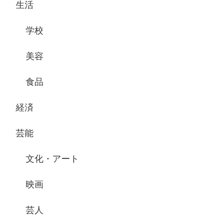
生活
学校
美容
食品
経済
芸能
文化・アート
映画
芸人