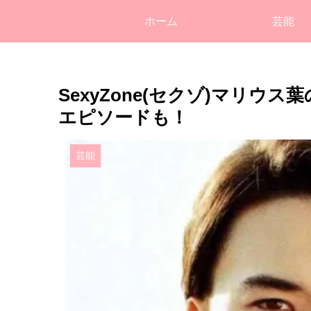
ホーム
芸能
SexyZone(セクゾ)マリ
エピソードも！
芸能