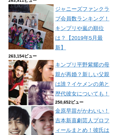
263,911ビュー
ジャニーズファンクラ
ブ会員数ランキング！
キンプリや嵐の順位
は？【2019年5月最
新】
263,154ビュー
キンプリ平野紫耀の母
親が再婚？新しい父親
は誰？イケメンの弟と
歴代彼女についても！
250,652ビュー
金原早苗がかわいい！
吉本新喜劇芸人プロフ
ィールまとめ！彼氏は