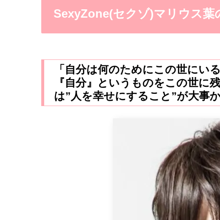
SexyZone(セクゾ)マリウス
「自分は何のためにこの世にい
『自分』というものをこの世に
は”人を幸せにすること”が大事