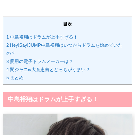
目次
1
中島裕翔はドラムが上手すぎる！
2
Hey!Say!JUMP中島裕翔はいつからドラムを始めていた
の？
3
愛用の電子ドラムメーカーは？
4
関ジャニ∞大倉忠義とどっちがうまい？
5
まとめ
中島裕翔はドラムが上手すぎる！