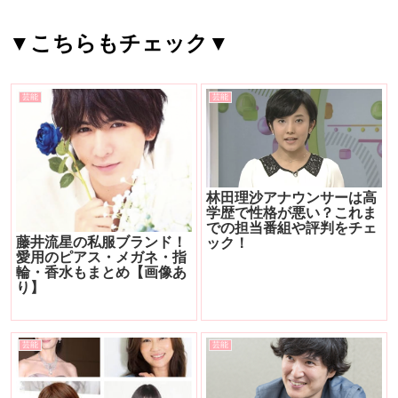
▼こちらもチェック▼
芸能
芸能
林田理沙アナウンサーは高
学歴で性格が悪い？これま
での担当番組や評判をチェ
藤井流星の私服ブランド！
ック！
愛用のピアス・メガネ・指
輪・香水もまとめ【画像あ
り】
芸能
芸能