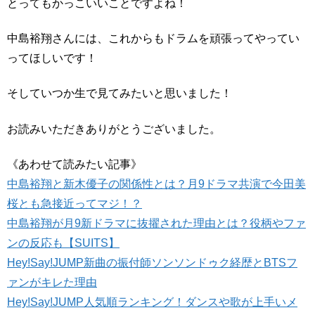
とってもかっこいいことですよね！
中島裕翔さんには、これからもドラムを頑張ってやってい
ってほしいです！
そしていつか生で見てみたいと思いました！
お読みいただきありがとうございました。
《あわせて読みたい記事》
中島裕翔と新木優子の関係性とは？月9ドラマ共演で今田美
桜とも急接近ってマジ！？
中島裕翔が月9新ドラマに抜擢された理由とは？役柄やファ
ンの反応も【SUITS】
Hey!Say!JUMP新曲の振付師ソンソンドゥク経歴とBTSフ
ァンがキレた理由
Hey!Say!JUMP人気順ランキング！ダンスや歌が上手いメ