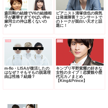
森田剛の結婚でV6の結婚相
ピアニスト清塚信也の病気
手が豪華すぎてやばい件w
は発達障害？コンサートで
嫁同士の仲は悪くないの
のトークが面白い天才と話
か？
題に！
芸能
芸能
m-flo・LISAが復活したの
キンプリ平野紫耀の好きな
はなぜ？そもそもの脱退理
女性のタイプ！恋愛観や歴
由は性格？結婚？
代元カノまとめ
【King&Prince】