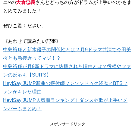
ニ∞の
大倉忠義
さんとどっちの方がドラムが上手いのかもま
とめてみました！
ぜひご覧ください。
《あわせて読みたい記事》
中島裕翔と新木優子の関係性とは？月9ドラマ共演で今田美
桜とも急接近ってマジ！？
中島裕翔が月9新ドラマに抜擢された理由とは？役柄やファ
ンの反応も【SUITS】
Hey!Say!JUMP新曲の振付師ソンソンドゥク経歴とBTSフ
ァンがキレた理由
Hey!Say!JUMP人気順ランキング！ダンスや歌が上手いメ
ンバーもまとめ！
スポンサードリンク