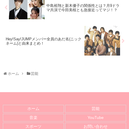
中島裕翔と新木優子の関係性とは？月9ドラ
マ共演で今田美桜とも急接近ってマジ！？
Hey!Say!JUMPメンバー全員のあだ名(ニック
ネーム)と由来まとめ！
ホーム
芸能
ホーム
芸能
音楽
YouTube
スポーツ
お問い合わせ