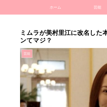
ホーム
芸能
ミムラが美村里江に改名した
ンてマジ？
芸能