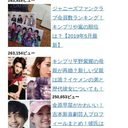
263,928ビュー
ジャニーズファンクラ
ブ会員数ランキング！
キンプリや嵐の順位
は？【2019年5月最
新】
263,154ビュー
キンプリ平野紫耀の母
親が再婚？新しい父親
は誰？イケメンの弟と
歴代彼女についても！
250,653ビュー
金原早苗がかわいい！
吉本新喜劇芸人プロフ
ィールまとめ！彼氏は