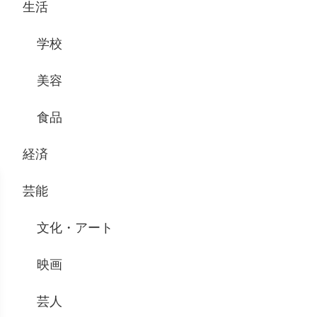
生活
学校
美容
食品
経済
芸能
文化・アート
映画
芸人