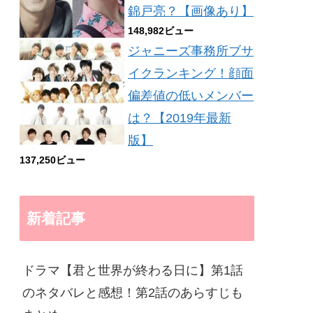
錦戸亮？【画像あり】
148,982ビュー
ジャニーズ事務所ブサ
イクランキング！顔面
偏差値の低いメンバー
は？【2019年最新
版】
137,250ビュー
新着記事
ドラマ【君と世界が終わる日に】第1話
のネタバレと感想！第2話のあらすじも