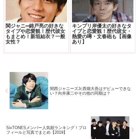
関ジャニ∞錦戸亮の好きな
キンプリ岸優太の好きなタ
タイプや恋愛観！歴代彼女
イプと恋愛観！歴代彼女・
もまとめ！新垣結衣？一般
熱愛の噂・文春砲も【画像
女性？
あり】
関西ジャニーズJr.西畑大吾はデビューできな
い？向井康二やその他の同期は？
SixTONESメンバー人気順ランキング！プロ
フィールと写真でまとめ【2019】