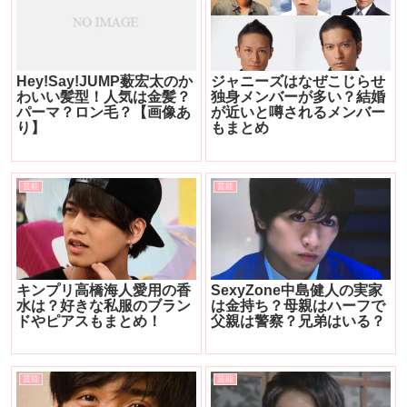
Hey!Say!JUMP薮宏太のか
ジャニーズはなぜこじらせ
わいい髪型！人気は金髪？
独身メンバーが多い？結婚
パーマ？ロン毛？【画像あ
が近いと噂されるメンバー
り】
もまとめ
芸能
芸能
キンプリ高橋海人愛用の香
SexyZone中島健人の実家
水は？好きな私服のブラン
は金持ち？母親はハーフで
ドやピアスもまとめ！
父親は警察？兄弟はいる？
芸能
芸能