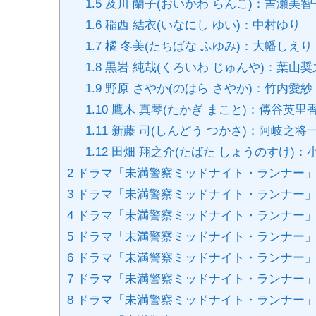
1.5
及川 蘭子(おいかわ らんこ)：吉瀬美智
1.6
稲西 結衣(いなにし ゆい)：中村ゆり
1.7
橘 冬美(たちばな ふゆみ)：大幡しえり
1.8
黒岩 純哉(くろいわ じゅんや)：葉山奨
1.9
野原 さやか(のはら さやか)：竹内愛紗
1.10
鷹木 真琴(たかぎ まこと)：傳谷英里
1.11
新藤 司(しんどう つかさ)：阿岐之将
1.12
田畑 翔之介(たばた しょうのすけ)：
2
ドラマ「未満警察ミッドナイト・ランナー」
3
ドラマ「未満警察ミッドナイト・ランナー」
4
ドラマ「未満警察ミッドナイト・ランナー」第
5
ドラマ「未満警察ミッドナイト・ランナー」
6
ドラマ「未満警察ミッドナイト・ランナー」第
7
ドラマ「未満警察ミッドナイト・ランナー」
8
ドラマ「未満警察ミッドナイト・ランナー」第