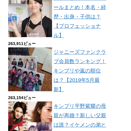
ールまとめ！本名・経
歴・出身・子供は？
【プロフェッショナ
ル】
263,911ビュー
ジャニーズファンクラ
ブ会員数ランキング！
キンプリや嵐の順位
は？【2019年5月最
新】
263,154ビュー
キンプリ平野紫耀の母
親が再婚？新しい父親
は誰？イケメンの弟と