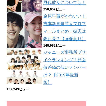
歴代彼女についても！
250,652ビュー
金原早苗がかわいい！
吉本新喜劇芸人プロフ
ィールまとめ！彼氏は
錦戸亮？【画像あり】
148,982ビュー
ジャニーズ事務所ブサ
イクランキング！顔面
偏差値の低いメンバー
は？【2019年最新
版】
137,249ビュー