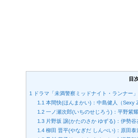
目
1
ドラマ「未満警察ミッドナイト・ランナー」
1.1
本間快(ほんまかい)：中島健人（Sexy Z
1.2
一ノ瀬次郎(いちのせじろう)：平野紫耀（Kin
1.3
片野坂 譲(かたのさか ゆずる)：伊勢谷
1.4
柳田 晋平(やなぎだ しんぺい)：原田泰