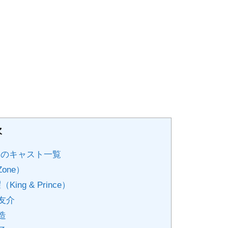
次
のキャスト一覧
one）
g & Prince）
友介
造