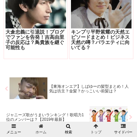
大倉忠義に引退説！ブログ
キンプリ平野紫耀の天然エ
でファンを告発！吉高由里
ピソードまとめ！ビジネス
子の反応は？鳥貴族を継ぐ
天然の噂？バラエティに向
可能性も
いてる？
【東海オンエア】しばゆーの髪型まとめ！人
気は坊主？金髪？かっこいい前髪は？
ジャニーズ歌がうまいランキング！歌唱力1
位のメンバーは？【2019年最新】
メニュー
ホーム
検索
トップ
サイドバー