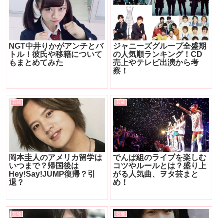
NGT中井りかがアンチとバ
ジャニーズグループ全盛期
トル！彼氏や移籍について
の人気順ランキング！CD
もまとめてみた
売上やテレビ出演から考
察！
芸能
芸能
岡本圭人のアメリカ留学は
でんぱ組のライブを楽しむ
いつまで？帰国後は
コツやルールとは？盛り上
Hey!Say!JUMP復帰？引
がる人気曲、ヲタ芸まと
退？
め！
芸能
芸能