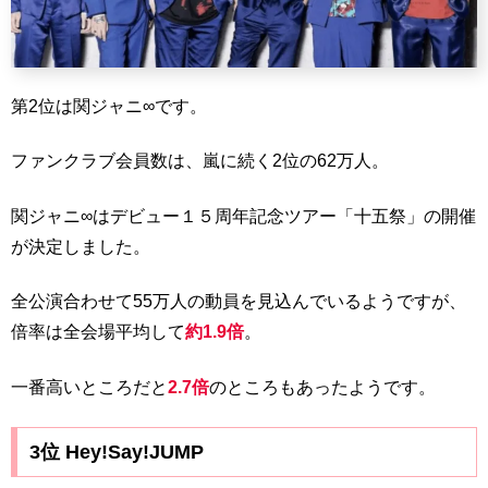
第2位は関ジャニ∞です。
ファンクラブ会員数は、嵐に続く2位の62万人。
関ジャニ∞はデビュー１５周年記念ツアー「十五祭」の開催
が決定しました。
全公演合わせて55万人の動員を見込んでいるようですが、
倍率は全会場平均して
約1.9倍
。
一番高いところだと
2.7倍
のところもあったようです。
3位 Hey!Say!JUMP