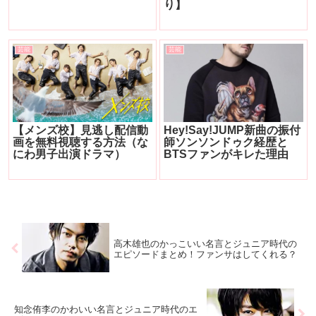
り】
芸能
芸能
【メンズ校】見逃し配信動
Hey!Say!JUMP新曲の振付
画を無料視聴する方法（な
師ソンソンドゥク経歴と
にわ男子出演ドラマ）
BTSファンがキレた理由
高木雄也のかっこいい名言とジュニア時代の
エピソードまとめ！ファンサはしてくれる？
知念侑李のかわいい名言とジュニア時代のエ