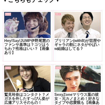
芸能
芸人
Hey!Say!JUMP伊野尾慧の
ブリリアン(withB)が芸歴や
ファンサ基準は？コツはう
ギャラの割にネタがやばい
ちわ？性格はいい？【画像
w結婚はしてる？
あり】
芸能
芸能
鷲見玲奈はコンタクト？メ
SexyZoneマリウス葉の彼
ガネを外したすっぴん姿が
女・元カノまとめ！好きな
広瀬アリスそのもの！
タイプや恋愛観も【画像あ