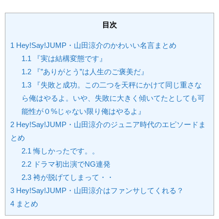
目次
1
Hey!Say!JUMP・山田涼介のかわいい名言まとめ
1.1
『実は結構変態です』
1.2
『”ありがとう”は人生のご褒美だ』
1.3
『失敗と成功。この二つを天秤にかけて同じ重さな
ら俺はやるよ。いや、失敗に大きく傾いてたとしても可
能性が０%じゃない限り俺はやるよ』
2
Hey!Say!JUMP・山田涼介のジュニア時代のエピソードま
とめ
2.1
悔しかったです。。
2.2
ドラマ初出演でNG連発
2.3
袴が脱げてしまって・・
3
Hey!Say!JUMP・山田涼介はファンサしてくれる？
4
まとめ