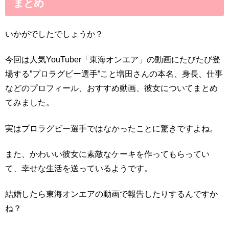
まとめ
いかがでしたでしょうか？
今回は人気YouTuber「東海オンエア」の動画にたびたび登
場する”プロラグビー選手”こと増田さんの本名、身長、仕事
などのプロフィール、おすすめ動画、彼女についてまとめ
てみました。
実はプロラグビー選手ではなかったことに驚きですよね。
また、かわいい彼女に素敵なケーキを作ってもらってい
て、幸せな生活を送っているようです。
結婚したら東海オンエアの動画で報告したりするんですか
ね？