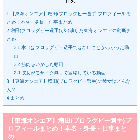
目次
1
【東海オンエア】増田(プロラグビー選手)プロフィールま
とめ！本名・身長・仕事まとめ
2
増田(プロラグビー選手)が出演した東海オンエアの動画ま
とめ
2.1
本当はプロラグビー選手ではないことがわかった動
画
2.2
筋肉をいかした動画
2.3
彼女がモザイク無しで登場している動画
3
【東海オンエア】増田(プロラグビー選手)の彼女はどんな
人？
4
まとめ
【東海オンエア】増田(プロラグビー選手)プ
ロフィールまとめ！本名・身長・仕事まと
め