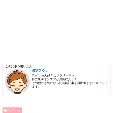
この記事を書いた人
清水ひろし
YouTube大好きなサラリーマン。
特に東海オンエアがお気に入り！
その他にも気になった芸能記事を自由気ままに書いてい
ます。
YouTube