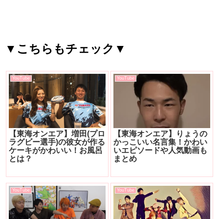
▼こちらもチェック▼
YouTube
YouTube
【東海オンエア】増田(プロ
【東海オンエア】りょうの
ラグビー選手)の彼女が作る
かっこいい名言集！かわい
ケーキがかわいい！お風呂
いエピソードや人気動画も
とは？
まとめ
YouTube
YouTube