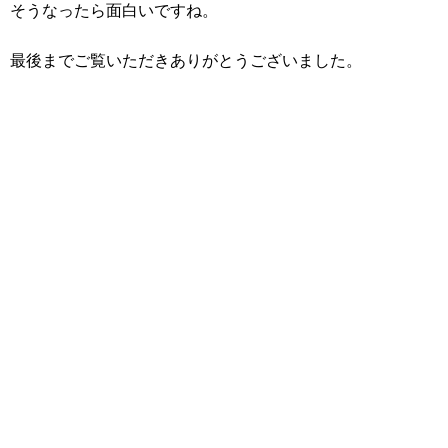
そうなったら面白いですね。
最後までご覧いただきありがとうございました。