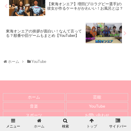
【東海オンエア】増田(プロラグビー選手)の
彼女が作るケーキがかわいい！お風呂とは？
東海オンエアの挨拶が面白い！なんて言って
る？順番や罰ゲームもまとめ【YouTuber】
ホーム
YouTube
ホーム
芸能
音楽
YouTube
スポーツ
お問い合わせ
© 2018 リバティ.
メニュー
ホーム
検索
トップ
サイドバー