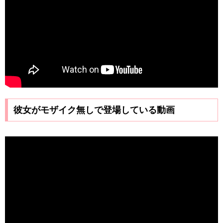
彼女がモザイク無しで登場している動画