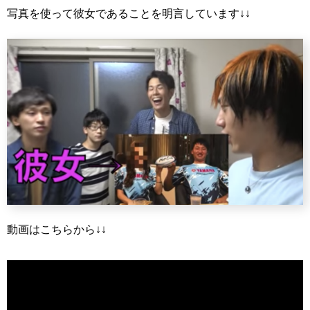
写真を使って彼女であることを明言しています↓↓
動画はこちらから↓↓