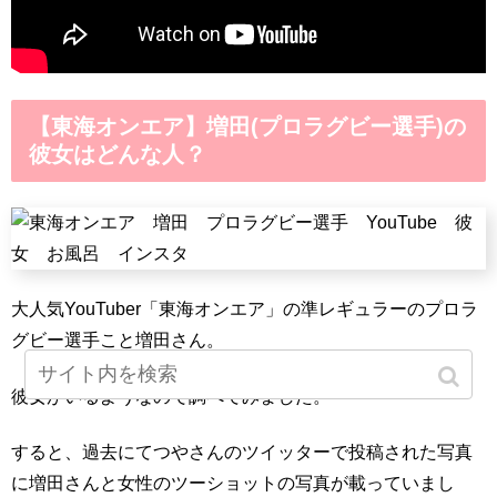
【東海オンエア】増田(プロラグビー選手)の
彼女はどんな人？
大人気YouTuber「東海オンエア」の準レギュラーのプロラ
グビー選手こと増田さん。
彼女がいるようなので調べてみました。
すると、過去にてつやさんのツイッターで投稿された写真
に増田さんと女性のツーショットの写真が載っていまし