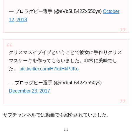
— プロラグビー選手 (@eVb5LB42Zx550ys)
October
12, 2018
クリスマスイブイブということで彼女に手作りクリス
マスケーキを作ってもらいました。非常に美味でし
た。
pic.twitter.com/H7kdHkPJKo
— プロラグビー選手 (@eVb5LB42Zx550ys)
December 23, 2017
サブチャンネルでは動画でも紹介されていました。
↓↓