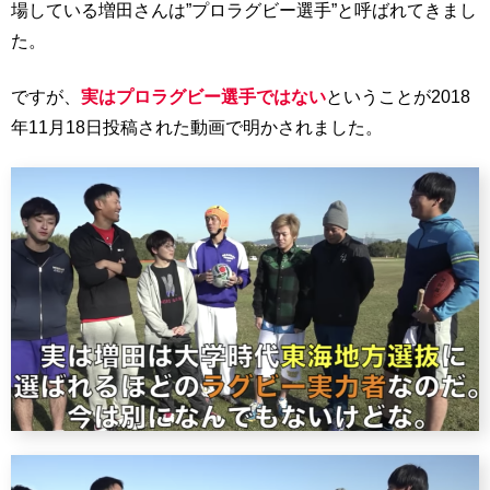
場している増田さんは”プロラグビー選手”と呼ばれてきまし
た。
ですが、
実はプロラグビー選手ではない
ということが2018
年11月18日投稿された動画で明かされました。