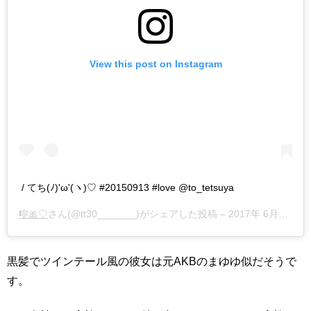
View this post on Instagram
/ てち(ﾉ)'ω'(ヽ)♡ #20150913 #love @to_tetsuya
🎼🎀♡
さん(@tt30_______)がシェアした投稿 –
2017年 6月月15日午前12時34分PDT
黒髪でツインテール風の彼女は元AKBのまゆゆ似だそうで
す。