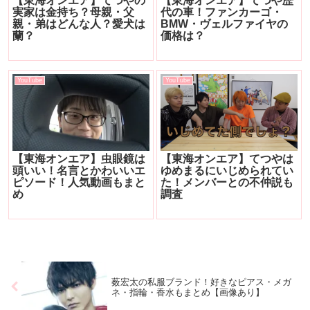
【東海オンエア】てつやの
【東海オンエア】てつや歴
実家は金持ち？母親・父
代の車！ファンカーゴ・
親・弟はどんな人？愛犬は
BMW・ヴェルファイヤの
蘭？
価格は？
YouTube
YouTube
【東海オンエア】虫眼鏡は
【東海オンエア】てつやは
頭いい！名言とかわいいエ
ゆめまるにいじめられてい
ピソード！人気動画もまと
た！メンバーとの不仲説も
め
調査
薮宏太の私服ブランド！好きなピアス・メガ
ネ・指輪・香水もまとめ【画像あり】