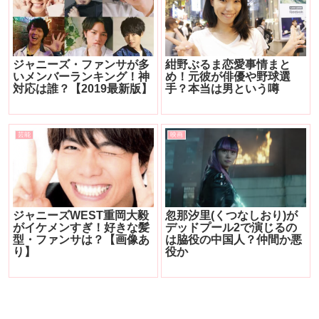
ジャニーズ・ファンサが多
紺野ぶるま恋愛事情まと
いメンバーランキング！神
め！元彼が俳優や野球選
対応は誰？【2019最新版】
手？本当は男という噂
芸能
映画
ジャニーズWEST重岡大毅
忽那汐里(くつなしおり)が
がイケメンすぎ！好きな髪
デッドプール2で演じるの
型・ファンサは？【画像あ
は脇役の中国人？仲間か悪
り】
役か