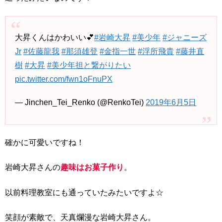
大昇くんはかわいい💕
#岩崎大昇
#美少年
#ジャニーズ
Jr
#佐藤龍我
#那須雄登
#金指一世
#浮所飛貴
#藤井直
樹
#大昇
#美少年担と繋がりたい
pic.twitter.com/fwn1oFnuPX
— Jinchen_Tei_Renko (@RenkoTei)
2019年6月5日
確かに可愛いですね！
岩崎大昇さんの
趣味はお菓子作り
。
以前料理教室にも通っていたみたいですよ☆
笑顔が素敵で、天真爛漫な岩崎大昇さん。