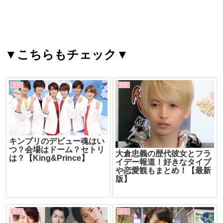
▼こちらもチェック▼
芸能
芸能
キンプリのデビュー魂はい
つ？会場はドーム？セトリ
大倉忠義の歴代彼女とフラ
は？【King&Prince】
イデー報道！好きなタイプ
や恋愛観もまとめ！【最新
版】
芸能
芸人