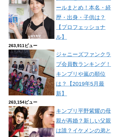
ールまとめ！本名・経
歴・出身・子供は？
【プロフェッショナ
ル】
263,911ビュー
ジャニーズファンクラ
ブ会員数ランキング！
キンプリや嵐の順位
は？【2019年5月最
新】
263,154ビュー
キンプリ平野紫耀の母
親が再婚？新しい父親
は誰？イケメンの弟と