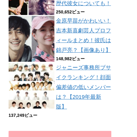
歴代彼女についても！
250,652ビュー
金原早苗がかわいい！
吉本新喜劇芸人プロフ
ィールまとめ！彼氏は
錦戸亮？【画像あり】
148,982ビュー
ジャニーズ事務所ブサ
イクランキング！顔面
偏差値の低いメンバー
は？【2019年最新
版】
137,249ビュー